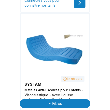
Connectez vous pour
connaître nos tarifs
En réappro
SYSTAM
Matelas Anti-Escarres pour Enfants -
Viscoélastique - avec Housse
Intégrale Polymaille - Viscoflex
Site de Confiance
Filtres
Monobloc Kid
Certifié par:
Trustindex
Catégories