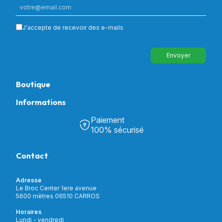
J'accepte de recevoir des e-mails
Envoyer
Boutique
Informations
Tous nos produits
Chambre & Salon
Paiement
Découvrir Univers Santé
Bain & Toilettes
100% sécurisé
Nos actualités
Confort & Bien-être
Contactez-nous
Assistance respiratoire
Contact
Notre catalogue
Puériculture
Nos marques
Orthopédie
Incontinence
Adresse
Mon compte
Soins & Diagnostic
Le Broc Center 1ere avenue
Livraison et paiement
5600 mètres 06510 CARROS
Aide à la mobilité
Service client
Horaires
Matériel de location
Lundi - vendredi