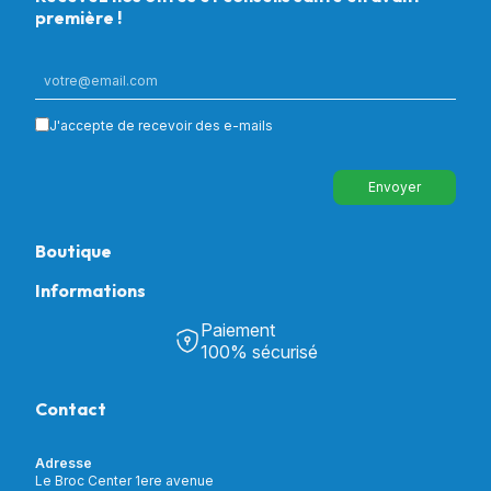
première !
J'accepte de recevoir des e-mails
Envoyer
Boutique
Informations
Tous nos produits
Chambre & Salon
Paiement
Découvrir Univers Santé
Bain & Toilettes
100% sécurisé
Nos actualités
Confort & Bien-être
Contactez-nous
Assistance respiratoire
Contact
Notre catalogue
Puériculture
Nos marques
Orthopédie
Incontinence
Adresse
Mon compte
Soins & Diagnostic
Le Broc Center 1ere avenue
Livraison et paiement