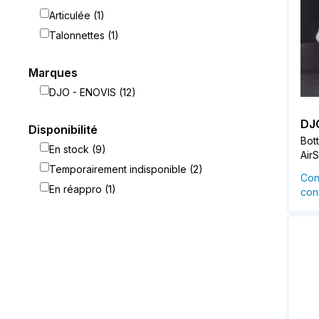
Articulée (1)
Talonnettes (1)
Marques
DJO - ENOVIS (12)
DJ
Disponibilité
Bot
En stock (9)
Air
Temporairement indisponible (2)
Con
En réappro (1)
conn