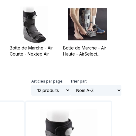
t notre matériel de
vice à la location
Botte de Marche - Air
Botte de Marche - Air
Courte - Nextep Air
Haute - AirSelect
Standard
Articles par page:
Trier par: