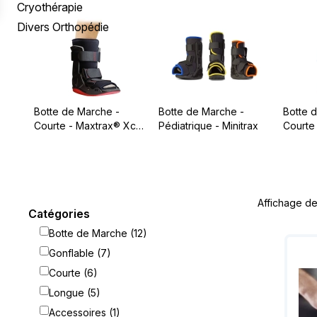
Prévention / Traitement Escarres
Rehausseurs de WC
Réveil & Sommeil
Pèse Bébé
Genouillère
Rééducation Périnéale
Appareils de Mesures
Cryothérapie
Fauteuils Roulants
Divers Orthopédie
Aide à la Toilette
Aides du Quotidien
Accessoires Tire-Lait
Chevillère
Enurésie
Mobilier
Hygiène intime
Divers Puericulture
Orthèse de Cheville
Protections Femme
Tests
Botte de Marche
Protections Homme
Chaussure Orthopédique
Botte de Marche -
Botte de Marche -
Botte d
Courte - Maxtrax® Xcel
Pédiatrique - Minitrax
Courte
Semelle & Talonnette
- ENOVIS
- ENOV
Doigt & Orteil
Cryothérapie
Affichage de 
Divers Orthopédie
Catégories
Botte de Marche (12)
Gonflable (7)
Courte (6)
Longue (5)
Accessoires (1)