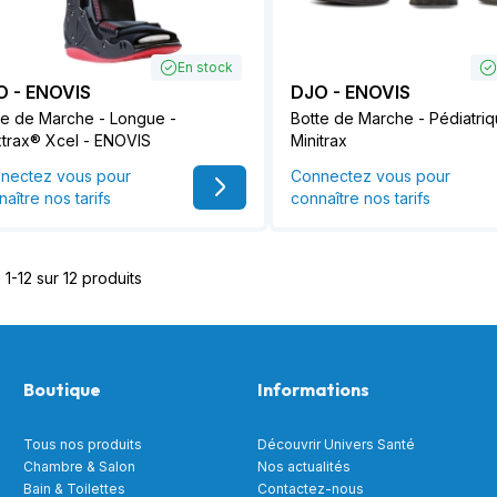
En stock
O - ENOVIS
DJO - ENOVIS
te de Marche - Longue -
Botte de Marche - Pédiatriq
trax® Xcel - ENOVIS
Minitrax
nectez vous pour
Connectez vous pour
aître nos tarifs
connaître nos tarifs
1-12 sur 12 produits
Boutique
Informations
Tous nos produits
Découvrir Univers Santé
Chambre & Salon
Nos actualités
Bain & Toilettes
Contactez-nous