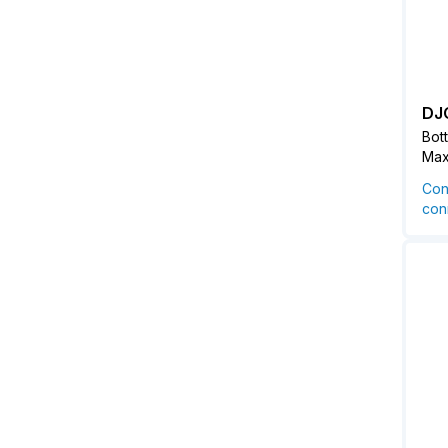
DJ
Bot
Max
Con
conn