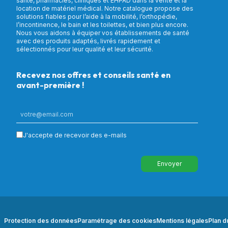
santé, pharmacies, cliniques et EHPAD dans la vente et la
location de matériel médical. Notre catalogue propose des
solutions fiables pour l’aide à la mobilité, l’orthopédie,
l’incontinence, le bain et les toilettes, et bien plus encore.
Nous vous aidons à équiper vos établissements de santé
avec des produits adaptés, livrés rapidement et
sélectionnés pour leur qualité et leur sécurité.
Recevez nos offres et conseils santé en
avant-première !
J'accepte de recevoir des e-mails
Envoyer
Protection des données
Paramétrage des cookies
Mentions légales
Plan d