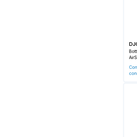
DJ
Bot
AirS
Con
conn