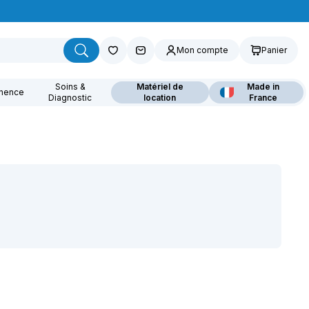
Mon compte
Panier
Soins &
Matériel de
Made in
inence
Diagnostic
location
France
ouvrez nos fauteuils
lants