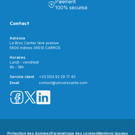
Chambre & Salon
Paiement
Découvrir Univers Santé
Bain & Toilettes
100% sécurisé
Nos actualités
Confort & Bien-être
Contactez-nous
Assistance respiratoire
Contact
Notre catalogue
Puériculture
Nos marques
Orthopédie
Incontinence
Adresse
Mon compte
Soins & Diagnostic
Le Broc Center 1ere avenue
Livraison et paiement
5600 mètres 06510 CARROS
Aide à la mobilité
Service client
Horaires
Matériel de location
Lundi - vendredi
Nouveautés
9h - 18h
Meilleures ventes
Promotions
Service client
+33 (0)4 92 29 17 40
Prix barrés
Email
contact@universsante.com
Prix dégressifs
Protection des données
Paramétrage des cookies
Mentions légales