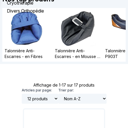
Cryothérapie
Divers Orthopédie
Talonnière Anti-
Talonnière Anti-
Talonnière A
Escarres - en Fibres
Escarres - en Mousse -
P903T
Pharma Form
Affichage de 1-17 sur 17 produits
Articles par page:
Trier par: