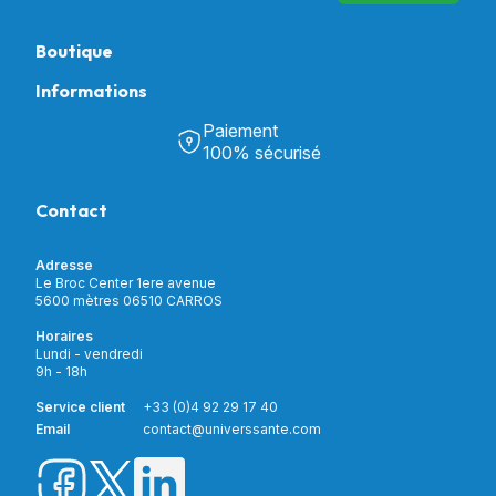
Boutique
Informations
Tous nos produits
Chambre & Salon
Paiement
Découvrir Univers Santé
Bain & Toilettes
100% sécurisé
Nos actualités
Confort & Bien-être
Contactez-nous
Assistance respiratoire
Contact
Notre catalogue
Puériculture
Nos marques
Orthopédie
Incontinence
Adresse
Mon compte
Soins & Diagnostic
Le Broc Center 1ere avenue
Livraison et paiement
5600 mètres 06510 CARROS
Aide à la mobilité
Service client
Horaires
Matériel de location
Lundi - vendredi
Nouveautés
9h - 18h
Meilleures ventes
Promotions
Service client
+33 (0)4 92 29 17 40
Prix barrés
Email
contact@universsante.com
Prix dégressifs