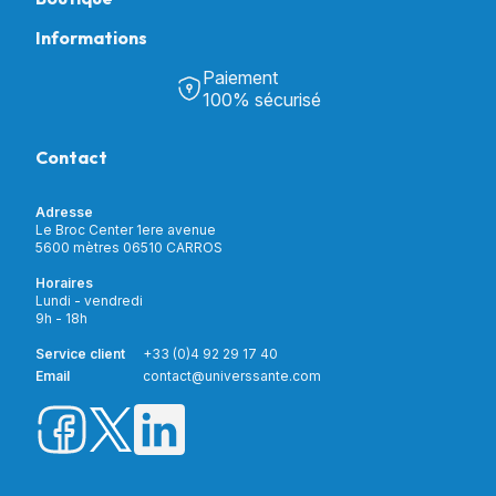
Informations
Tous nos produits
Chambre & Salon
Paiement
Découvrir Univers Santé
Bain & Toilettes
100% sécurisé
Nos actualités
Confort & Bien-être
Contactez-nous
Assistance respiratoire
Contact
Notre catalogue
Puériculture
Nos marques
Orthopédie
Incontinence
Adresse
Mon compte
Soins & Diagnostic
Le Broc Center 1ere avenue
Livraison et paiement
5600 mètres 06510 CARROS
Aide à la mobilité
Service client
Horaires
Matériel de location
Lundi - vendredi
Nouveautés
9h - 18h
Meilleures ventes
Promotions
Service client
+33 (0)4 92 29 17 40
Prix barrés
Email
contact@universsante.com
Prix dégressifs