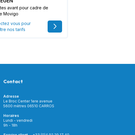
DEGEN
tes avant pour cadre de
e Movigo
ctez vous pour
tre nos tarifs
Contact
Adresse
Le Broc Center 1ere avenue
5600 mètres 06510 CARROS
Horaires
Lundi - vendredi
9h - 18h
Service client
+33 (0)4 92 29 17 40