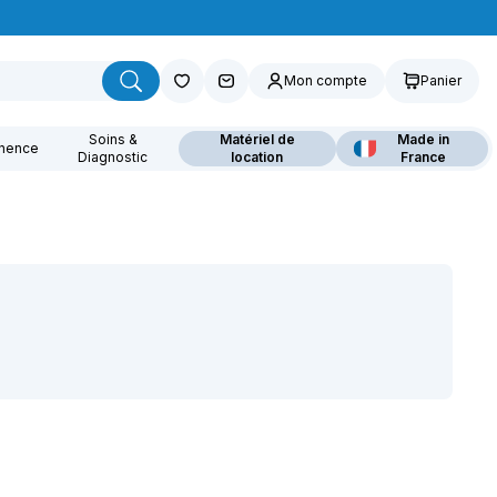
Mon compte
Panier
Soins &
Matériel de
Made in
inence
Diagnostic
location
France
ouvrez nos fauteuils
lants