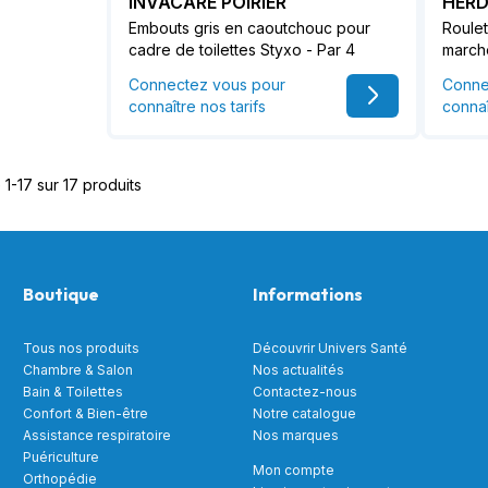
INVACARE POIRIER
HER
Embouts gris en caoutchouc pour
Roulet
cadre de toilettes Styxo - Par 4
march
Connectez vous pour
Conne
connaître nos tarifs
connaî
 1-17 sur 17 produits
Boutique
Informations
Tous nos produits
Découvrir Univers Santé
Chambre & Salon
Nos actualités
Bain & Toilettes
Contactez-nous
Confort & Bien-être
Notre catalogue
Assistance respiratoire
Nos marques
Puériculture
Mon compte
Orthopédie