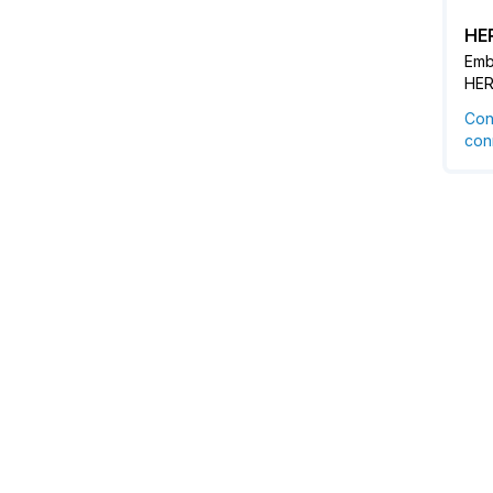
HE
Emb
HE
Con
conn