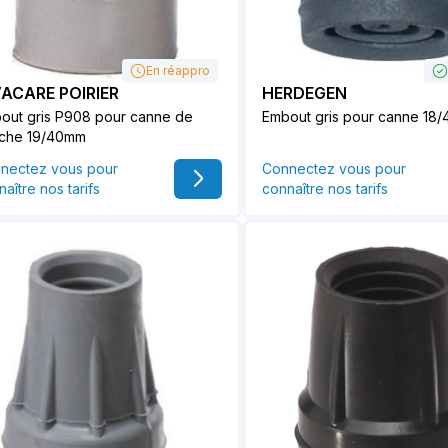
En réappro
VACARE POIRIER
HERDEGEN
out gris P908 pour canne de
Embout gris pour canne 18
che 19/40mm
nectez vous pour
Connectez vous pour
aître nos tarifs
connaître nos tarifs