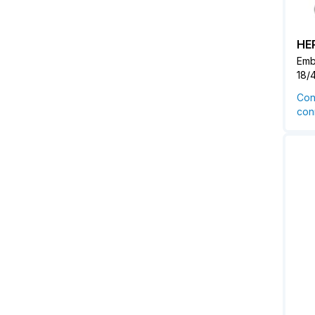
HE
Emb
18/
Con
conn