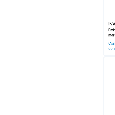
IN
Emb
mar
Con
conn