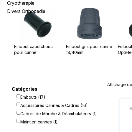
Prévention / Traitement Escarres
Rehausseurs de WC
Réveil & Sommeil
Pèse Bébé
Genouillère
Rééducation Périnéale
Appareils de Mesures
Cryothérapie
Fauteuils Roulants
Divers Orthopédie
Aide à la Toilette
Aides du Quotidien
Accessoires Tire-Lait
Chevillère
Enurésie
Mobilier
Hygiène intime
Divers Puericulture
Orthèse de Cheville
Protections Femme
Tests
Botte de Marche
Protections Homme
Chaussure Orthopédique
Embout caoutchouc
Embout gris pour canne
Embout
pour canne
18/40mm
OptiFle
Semelle & Talonnette
Doigt & Orteil
Cryothérapie
Affichage de
Divers Orthopédie
Catégories
Embouts (17)
Accessoires Cannes & Cadres (16)
Cadres de Marche & Déambulateurs (1)
Maintien cannes (1)