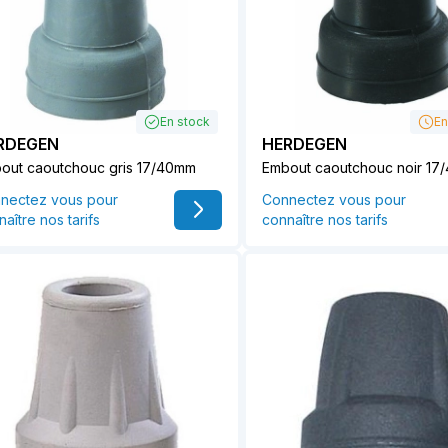
En stock
En
RDEGEN
HERDEGEN
out caoutchouc gris 17/40mm
Embout caoutchouc noir 17
nectez vous pour
Connectez vous pour
aître nos tarifs
connaître nos tarifs