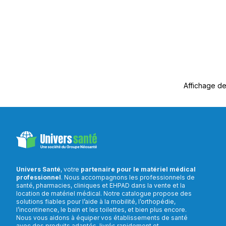
Affichage de
Univers Santé
, votre
partenaire pour le matériel médical
professionnel
. Nous accompagnons les professionnels de
santé, pharmacies, cliniques et EHPAD dans la vente et la
location de matériel médical. Notre catalogue propose des
solutions fiables pour l’aide à la mobilité, l’orthopédie,
l’incontinence, le bain et les toilettes, et bien plus encore.
Nous vous aidons à équiper vos établissements de santé
avec des produits adaptés, livrés rapidement et