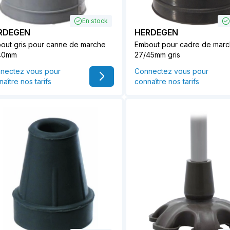
En stock
RDEGEN
HERDEGEN
out gris pour canne de marche
Embout pour cadre de mar
40mm
27/45mm gris
nectez vous pour
Connectez vous pour
aître nos tarifs
connaître nos tarifs