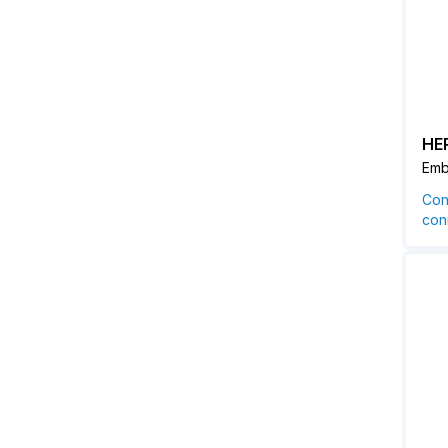
HE
Emb
Con
conn