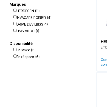
Marques
HERDEGEN (11)
INVACARE POIRIER (4)
DRIVE DEVILBISS (1)
HMS VILGO (1)
HE
Disponibilité
Embo
En stock (11)
En réappro (6)
Con
conn