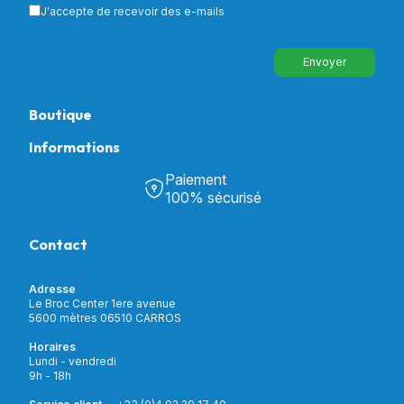
J'accepte de recevoir des e-mails
Envoyer
Boutique
Informations
Tous nos produits
Chambre & Salon
Paiement
Découvrir Univers Santé
Bain & Toilettes
100% sécurisé
Nos actualités
Confort & Bien-être
Contactez-nous
Assistance respiratoire
Contact
Notre catalogue
Puériculture
Nos marques
Orthopédie
Incontinence
Adresse
Mon compte
Soins & Diagnostic
Le Broc Center 1ere avenue
Livraison et paiement
5600 mètres 06510 CARROS
Aide à la mobilité
Service client
Horaires
Matériel de location
Lundi - vendredi
Nouveautés
9h - 18h
Meilleures ventes