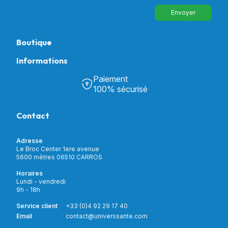
Envoyer
Boutique
Informations
Tous nos produits
Chambre & Salon
Paiement
Découvrir Univers Santé
Bain & Toilettes
100% sécurisé
Nos actualités
Confort & Bien-être
Contactez-nous
Assistance respiratoire
Contact
Notre catalogue
Puériculture
Nos marques
Orthopédie
Incontinence
Adresse
Mon compte
Soins & Diagnostic
Le Broc Center 1ere avenue
Livraison et paiement
5600 mètres 06510 CARROS
Aide à la mobilité
Service client
Horaires
Matériel de location
Lundi - vendredi
Nouveautés
9h - 18h
Meilleures ventes
Promotions
Service client
+33 (0)4 92 29 17 40
Prix barrés
Email
contact@universsante.com
Prix dégressifs