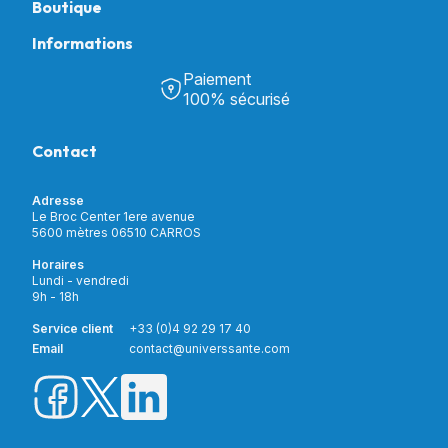
Boutique
Informations
Tous nos produits
Chambre & Salon
Paiement
Découvrir Univers Santé
Bain & Toilettes
100% sécurisé
Nos actualités
Confort & Bien-être
Contactez-nous
Assistance respiratoire
Contact
Notre catalogue
Puériculture
Nos marques
Orthopédie
Incontinence
Adresse
Mon compte
Soins & Diagnostic
Le Broc Center 1ere avenue
Livraison et paiement
5600 mètres 06510 CARROS
Aide à la mobilité
Service client
Horaires
Matériel de location
Lundi - vendredi
Nouveautés
9h - 18h
Meilleures ventes
Promotions
Service client
+33 (0)4 92 29 17 40
Prix barrés
Email
contact@universsante.com
Prix dégressifs