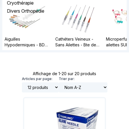
Cryothérapie
Divers Orthopédie
Aiguilles
Cathéters Veineux -
Microperfus
Hypodermiques - BD
Sans Ailettes - Bte de
ailettes SU
Microlance 3 - Bte de
50 - BD
100 - BD
Affichage de 1-20 sur 20 produits
Articles par page:
Trier par: