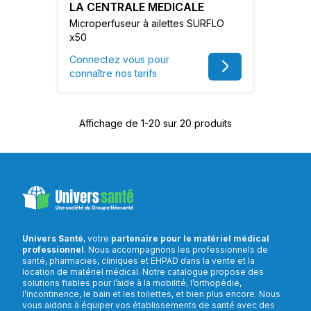
LA CENTRALE MEDICALE
Microperfuseur à ailettes SURFLO
x50
Connectez vous pour
connaître nos tarifs
Affichage de 1-20 sur 20 produits
Univers Santé
, votre
partenaire pour le matériel médical
professionnel
. Nous accompagnons les professionnels de
santé, pharmacies, cliniques et EHPAD dans la vente et la
location de matériel médical. Notre catalogue propose des
solutions fiables pour l’aide à la mobilité, l’orthopédie,
l’incontinence, le bain et les toilettes, et bien plus encore. Nous
vous aidons à équiper vos établissements de santé avec des