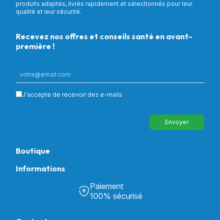
produits adaptés, livrés rapidement et sélectionnés pour leur
qualité et leur sécurité.
Recevez nos offres et conseils santé en avant-
première !
J'accepte de recevoir des e-mails
Envoyer
Boutique
Informations
Tous nos produits
Chambre & Salon
Paiement
Découvrir Univers Santé
Bain & Toilettes
100% sécurisé
Nos actualités
Confort & Bien-être
Contactez-nous
Assistance respiratoire