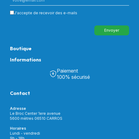
J'accepte de recevoir des e-mails
Envoyer
Boutique
Informations
Tous nos produits
Chambre & Salon
Paiement
Découvrir Univers Santé
Bain & Toilettes
100% sécurisé
Nos actualités
Confort & Bien-être
Contactez-nous
Assistance respiratoire
Contact
Notre catalogue
Puériculture
Nos marques
Orthopédie
Incontinence
Adresse
Mon compte
Soins & Diagnostic
Le Broc Center 1ere avenue
Livraison et paiement
5600 mètres 06510 CARROS
Aide à la mobilité
Service client
Horaires
Matériel de location
Lundi - vendredi
Nouveautés
9h - 18h