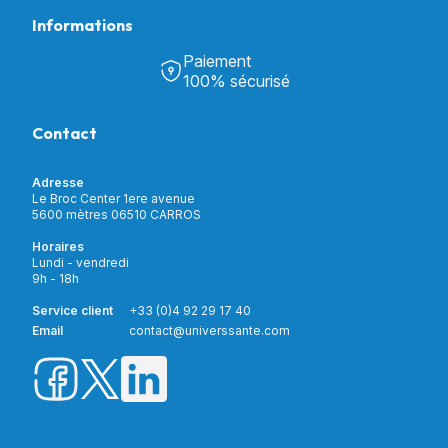
Informations
Tous nos produits
Chambre & Salon
Paiement
Découvrir Univers Santé
Bain & Toilettes
100% sécurisé
Nos actualités
Confort & Bien-être
Contactez-nous
Assistance respiratoire
Contact
Notre catalogue
Puériculture
Nos marques
Orthopédie
Incontinence
Adresse
Mon compte
Soins & Diagnostic
Le Broc Center 1ere avenue
Livraison et paiement
5600 mètres 06510 CARROS
Aide à la mobilité
Service client
Horaires
Matériel de location
Lundi - vendredi
Nouveautés
9h - 18h
Meilleures ventes
Promotions
Service client
+33 (0)4 92 29 17 40
Prix barrés
Email
contact@universsante.com
Prix dégressifs