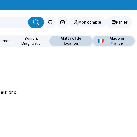
Mon compte
Panier
Soins &
Matériel de
Made in
inence
Diagnostic
location
France
ouvrez nos fauteuils
eur prix.
lants