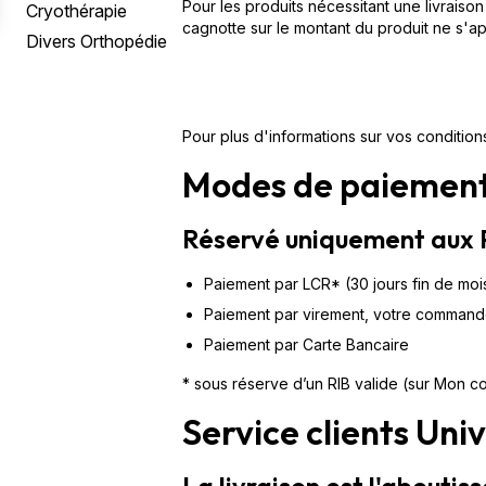
Pour les produits nécessitant une livraiso
Prévention / Traitement Escarres
Rehausseurs de WC
Réveil & Sommeil
Pèse Bébé
Genouillère
Rééducation Périnéale
Appareils de Mesures
Cryothérapie
cagnotte sur le montant du produit ne s'ap
Fauteuils Roulants
Divers Orthopédie
Aide à la Toilette
Aides du Quotidien
Accessoires Tire-Lait
Chevillère
Enurésie
Mobilier
Hygiène intime
Divers Puericulture
Orthèse de Cheville
Protections Femme
Tests
Botte de Marche
Protections Homme
Pour plus d'informations sur vos condition
Chaussure Orthopédique
Modes de paiemen
Semelle & Talonnette
Réservé uniquement aux 
Doigt & Orteil
Cryothérapie
Paiement par LCR* (30 jours fin de moi
Paiement par virement, votre commande
Divers Orthopédie
Paiement par Carte Bancaire
* sous réserve d’un RIB valide (sur Mon 
Service clients Uni
La livraison est l'abouti