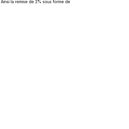
. Ainsi la remise de 2% sous forme de
t notre matériel de
vice à la location