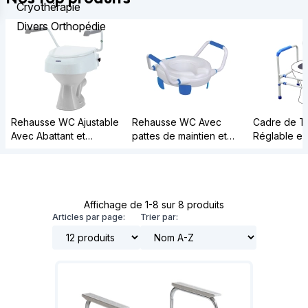
Cryothérapie
Divers Orthopédie
Rehausse WC Ajustable
Rehausse WC Avec
Cadre de To
Avec Abattant et
pattes de maintien et
Réglable en
Accoudoirs - AT900
Accoudoirs - Clipper IV
Affichage de 1-8 sur 8 produits
Articles par page:
Trier par: