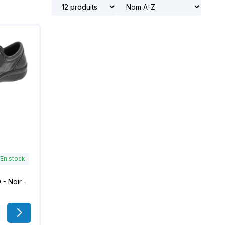
t notre matériel de
vice à la location
En stock
- Noir -