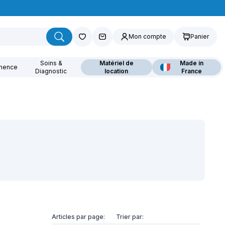
Mon compte
Panier
Soins &
Matériel de
Made in
inence
Diagnostic
location
France
ouvrez nos fauteuils
lants
Articles par page:
Trier par: