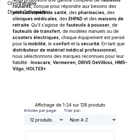
Cryothérapie
roulants
, conçue pour répondre aux besoins des
Divers Orthopédie
professionnels de santé
, des
pharmacies
, des
cliniques médicales
, des
EHPAD
et des
maisons de
retraite
. Qu’il s’agisse de
fauteuils à pousser
, de
fauteuils de transfert
, de modèles manuels ou de
scooters électriques
, chaque équipement est pensé
pour la
mobilité
, le
confort
et la
sécurité
. En tant que
distributeur de matériel médical professionnel
,
nous sélectionnons des marques reconnues pour leur
fiabilité :
Invacare
,
Vermeiren
,
DRIVE DeVilbiss
,
HMS-
Vilgo
,
HOLTEX+
.
Affichage de 1-24 sur 128 produits
Articles par page:
Trier par: