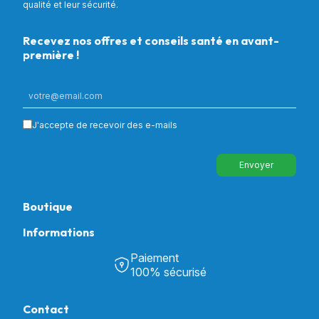
qualité et leur sécurité.
Recevez nos offres et conseils santé en avant-
première !
J'accepte de recevoir des e-mails
Envoyer
Boutique
Informations
Tous nos produits
Chambre & Salon
Paiement
Découvrir Univers Santé
Bain & Toilettes
100% sécurisé
Nos actualités
Confort & Bien-être
Contactez-nous
Assistance respiratoire
Contact
Notre catalogue
Puériculture