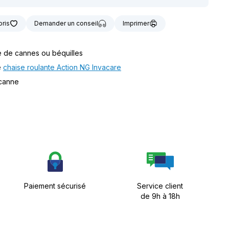
t notre matériel de
vice à la location
oris
Demander un conseil
Imprimer
e de cannes ou béquilles
e
chaise roulante Action NG Invacare
 canne
Paiement sécurisé
Service client
de 9h à 18h