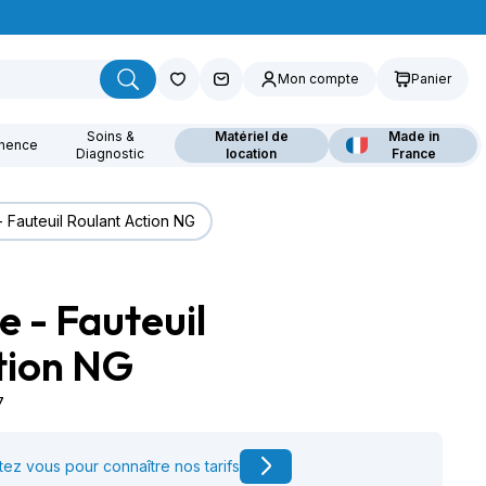
Mon compte
Panier
Soins &
Matériel de
Made in
inence
Diagnostic
location
France
 Fauteuil Roulant Action NG
 - Fauteuil
ouvrez nos fauteuils
lants
tion NG
7
ez vous pour connaître nos tarifs