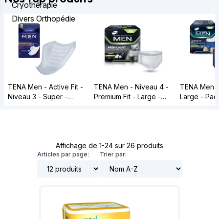
Cryothérapie
Divers Orthopédie
TENA Men - Active Fit -
TENA Men - Niveau 4 -
TENA Men - 
Niveau 3 - Super -
Premium Fit - Large -
Large - Paq
Paquet de 16
Paquet de 10
Affichage de 1-24 sur 26 produits
Articles par page:
Trier par: