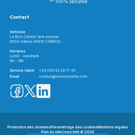
Bain & Toilettes
100% sécurisé
Nos actualités
Confort & Bien-être
Contactez-nous
Assistance respiratoire
Contact
Notre catalogue
Puériculture
Nos marques
Orthopédie
Incontinence
Adresse
Mon compte
Soins & Diagnostic
Le Broc Center 1ere avenue
Livraison et paiement
5600 mètres 06510 CARROS
Aide à la mobilité
Service client
Horaires
Matériel de location
Lundi - vendredi
Nouveautés
9h - 18h
Meilleures ventes
Promotions
Service client
+33 (0)4 92 29 17 40
Prix barrés
Email
contact@universsante.com
Prix dégressifs
Protection des données
Paramétrage des cookies
Mentions légales
Plan du site
Copyright © 2026