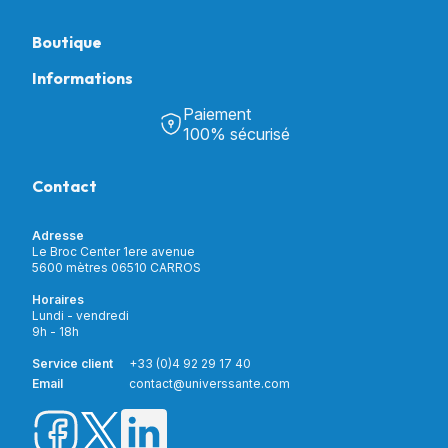
Boutique
Informations
Tous nos produits
Chambre & Salon
Paiement
Découvrir Univers Santé
Bain & Toilettes
100% sécurisé
Nos actualités
Confort & Bien-être
Contactez-nous
Assistance respiratoire
Contact
Notre catalogue
Puériculture
Nos marques
Orthopédie
Incontinence
Adresse
Mon compte
Soins & Diagnostic
Le Broc Center 1ere avenue
Livraison et paiement
5600 mètres 06510 CARROS
Aide à la mobilité
Service client
Horaires
Matériel de location
Lundi - vendredi
Nouveautés
9h - 18h
Meilleures ventes
Promotions
Service client
+33 (0)4 92 29 17 40
Prix barrés
Email
contact@universsante.com
Prix dégressifs