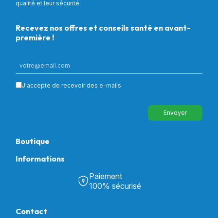
qualité et leur sécurité.
Recevez nos offres et conseils santé en avant-
première !
J'accepte de recevoir des e-mails
Envoyer
Boutique
Informations
Tous nos produits
Chambre & Salon
Paiement
Découvrir Univers Santé
Bain & Toilettes
100% sécurisé
Nos actualités
Confort & Bien-être
Contactez-nous
Assistance respiratoire
Contact
Notre catalogue
Puériculture