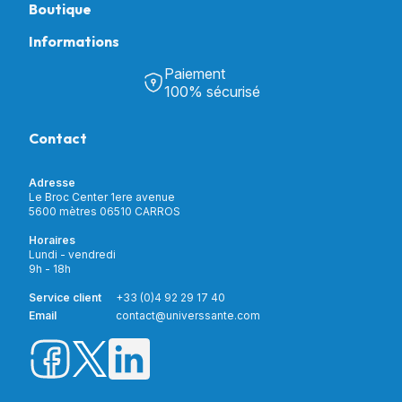
Boutique
Informations
Tous nos produits
Chambre & Salon
Paiement
Découvrir Univers Santé
Bain & Toilettes
100% sécurisé
Nos actualités
Confort & Bien-être
Contactez-nous
Assistance respiratoire
Contact
Notre catalogue
Puériculture
Nos marques
Orthopédie
Incontinence
Adresse
Mon compte
Soins & Diagnostic
Le Broc Center 1ere avenue
Livraison et paiement
5600 mètres 06510 CARROS
Aide à la mobilité
Service client
Horaires
Matériel de location
Lundi - vendredi
Nouveautés
9h - 18h
Meilleures ventes
Promotions
Service client
+33 (0)4 92 29 17 40
Prix barrés
Email
contact@universsante.com
Prix dégressifs