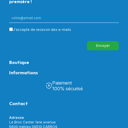
première !
J'accepte de recevoir des e-mails
Envoyer
Boutique
Informations
Tous nos produits
Chambre & Salon
Paiement
Découvrir Univers Santé
Bain & Toilettes
100% sécurisé
Nos actualités
Confort & Bien-être
Contactez-nous
Assistance respiratoire
Contact
Notre catalogue
Puériculture
Nos marques
Orthopédie
Incontinence
Adresse
Mon compte
Soins & Diagnostic
Le Broc Center 1ere avenue
Livraison et paiement
5600 mètres 06510 CARROS
Aide à la mobilité