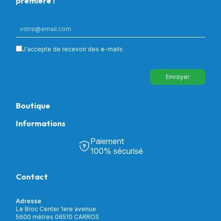
première !
J'accepte de recevoir des e-mails
Envoyer
Boutique
Informations
Tous nos produits
Chambre & Salon
Paiement
Découvrir Univers Santé
Bain & Toilettes
100% sécurisé
Nos actualités
Confort & Bien-être
Contactez-nous
Assistance respiratoire
Contact
Notre catalogue
Puériculture
Nos marques
Orthopédie
Incontinence
Adresse
Mon compte
Soins & Diagnostic
Le Broc Center 1ere avenue
Livraison et paiement
5600 mètres 06510 CARROS
Aide à la mobilité