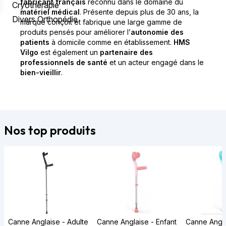
fabricant français
reconnu dans le domaine du
Cryothérapie
matériel médical
. Présente depuis plus de 30 ans, la
Divers Orthopédie
marque conçoit et fabrique une large gamme de
produits pensés pour améliorer l’
autonomie des
patients
à domicile comme en établissement.
HMS
Vilgo
est également un
partenaire des
professionnels de santé
et un acteur engagé dans le
bien-vieillir
.
Nos top produits
Canne Anglaise - Adulte
Canne Anglaise - Enfant
Canne Angla