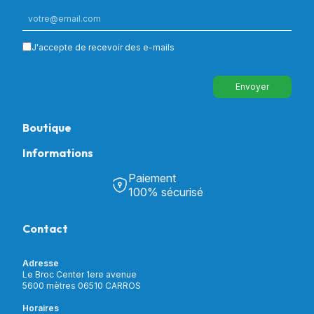
J'accepte de recevoir des e-mails
Envoyer
Boutique
Informations
Tous nos produits
Chambre & Salon
Paiement
Découvrir Univers Santé
Bain & Toilettes
100% sécurisé
Nos actualités
Confort & Bien-être
Contactez-nous
Assistance respiratoire
Contact
Notre catalogue
Puériculture
Nos marques
Orthopédie
Incontinence
Adresse
Mon compte
Soins & Diagnostic
Le Broc Center 1ere avenue
Livraison et paiement
5600 mètres 06510 CARROS
Aide à la mobilité
Service client
Horaires
Matériel de location