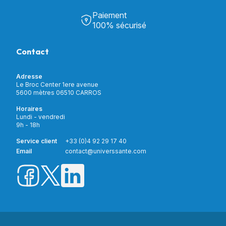
Tous nos produits
Chambre & Salon
Paiement
Découvrir Univers Santé
Bain & Toilettes
100% sécurisé
Nos actualités
Confort & Bien-être
Contactez-nous
Assistance respiratoire
Contact
Notre catalogue
Puériculture
Nos marques
Orthopédie
Incontinence
Adresse
Mon compte
Soins & Diagnostic
Le Broc Center 1ere avenue
Livraison et paiement
5600 mètres 06510 CARROS
Aide à la mobilité
Service client
Horaires
Matériel de location
Lundi - vendredi
Nouveautés
9h - 18h
Meilleures ventes
Promotions
Service client
+33 (0)4 92 29 17 40
Prix barrés
Email
contact@universsante.com
Prix dégressifs