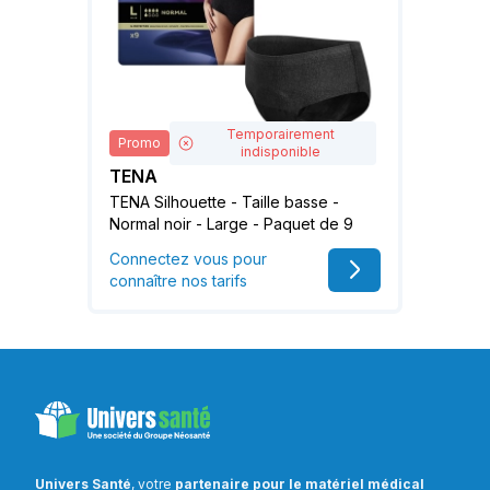
Temporairement
Promo
indisponible
TENA
TENA Silhouette - Taille basse -
Normal noir - Large - Paquet de 9
Connectez vous pour
connaître nos tarifs
Univers Santé
, votre
partenaire pour le matériel médical