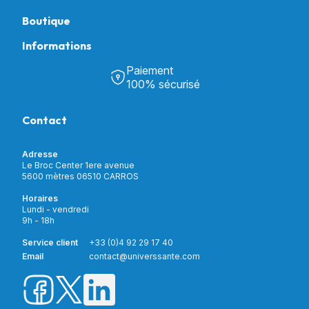
Boutique
Informations
Tous nos produits
Chambre & Salon
Paiement
Découvrir Univers Santé
Bain & Toilettes
100% sécurisé
Nos actualités
Confort & Bien-être
Contactez-nous
Assistance respiratoire
Contact
Notre catalogue
Puériculture
Nos marques
Orthopédie
Incontinence
Adresse
Mon compte
Soins & Diagnostic
Le Broc Center 1ere avenue
Livraison et paiement
5600 mètres 06510 CARROS
Aide à la mobilité
Service client
Horaires
Matériel de location
Lundi - vendredi
Nouveautés
9h - 18h
Meilleures ventes
Promotions
Service client
+33 (0)4 92 29 17 40
Prix barrés
Email
contact@universsante.com
Prix dégressifs