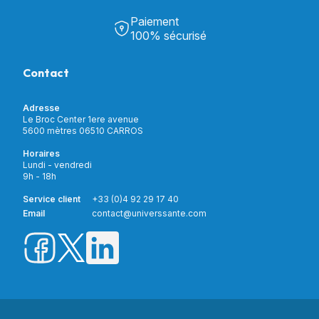
Tous nos produits
Chambre & Salon
Paiement
Découvrir Univers Santé
Bain & Toilettes
100% sécurisé
Nos actualités
Confort & Bien-être
Contactez-nous
Assistance respiratoire
Contact
Notre catalogue
Puériculture
Nos marques
Orthopédie
Incontinence
Adresse
Mon compte
Soins & Diagnostic
Le Broc Center 1ere avenue
Livraison et paiement
5600 mètres 06510 CARROS
Aide à la mobilité
Service client
Horaires
Matériel de location
Lundi - vendredi
Nouveautés
9h - 18h
Meilleures ventes
Promotions
Service client
+33 (0)4 92 29 17 40
Prix barrés
Email
contact@universsante.com
Prix dégressifs