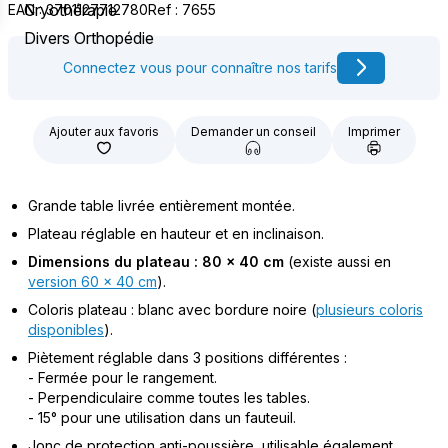
Cryothérapie
EAN : 3701127712780
Ref : 7655
Divers Orthopédie
Connectez vous pour connaître nos tarifs
Ajouter aux favoris
Demander un conseil
Imprimer
Grande table livrée entièrement montée.
Plateau réglable en hauteur et en inclinaison.
Dimensions du plateau : 80 x 40 cm
(existe aussi en
version 60 x 40 cm
).
Coloris plateau : blanc avec bordure noire (
plusieurs coloris
disponibles
).
Piètement réglable dans 3 positions différentes :
- Fermée pour le rangement.
- Perpendiculaire comme toutes les tables.
- 15° pour une utilisation dans un fauteuil.
Jonc de protection anti-poussière, utilisable également