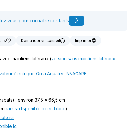
t notre matériel de
vice à la location
ez vous pour connaître nos tarifs
oris
Demander un conseil
Imprimer
vec maintiens latéraux (
version sans maintiens latéraux
vateur électrique Orca Aquatec INVACARE
rabats) : environ 37,5 x 66,5 cm
eu (
aussi disponible ici en blanc
)
ble ici
nible ici