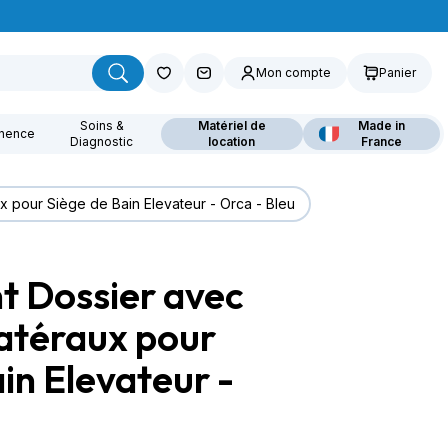
Mon compte
Panier
Soins &
Matériel de
Made in
inence
Diagnostic
location
France
x pour Siège de Bain Elevateur - Orca - Bleu
 Dossier avec
ouvrez nos fauteuils
lants
latéraux pour
in Elevateur -