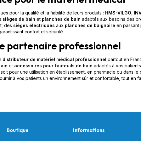
 pour la qualité et la fiabilité de leurs produits :
HMS-VILGO
,
IN
es
sièges de bain
et
planches de bain
adaptés aux besoins des pro
it, des
sièges électriques
aux
planches de baignoire
en passant 
arantissant confort et sécurité.
re partenaire professionnel
un
distributeur de matériel médical professionnel
partout en Fran
bain
et
accessoires pour fauteuils de bain
adaptés à vos patients
 soit pour une utilisation en établissement, en pharmacie ou dans le
urnir à vos patients un environnement sûr et confortable, tout en fa
Boutique
Informations