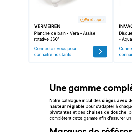
En réappro
VERMEIREN
INVA
Planche de bain - Vera - Assise
Disque
rotative 360°
- Aquat
Connectez vous pour
Conne
connaître nos tarifs
connaî
Une gamme complèt
Notre catalogue inclut des
sièges avec d
hauteur réglable
pour s’adapter à chaqu
pivotantes
et des
chaises de douche
, 
complètent cette gamme afin d’assurer un
Marques de référen