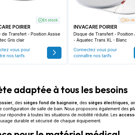
En stock
En ré
CARE POIRIER
INVACARE POIRIER
 de Transfert - Position Assise
Disque de Transfert - Position
ec Gris clair
- Aquatec Trans XL - Blanc
ctez vous pour
Connectez vous pour
tre nos tarifs
connaître nos tarifs
e adaptée à tous les besoins
ossier
, des
sièges fond de baignoire
, des
sièges électriques
, a
e configuration de salle de bain. Nous proposons également des
pl
pour répondre à toutes les situations de mobilité réduite. Les
accesso
 usage durable et sécurisé de chaque équipement.
ce pour le matériel médical