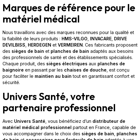
Marques de référence pour le
matériel médical
Nous travaillons avec des marques reconnues pour la qualité et
la fiabilité de leurs produits :
HMS-VILGO
,
INVACARE
,
DRIVE
DEVILBISS
,
HERDEGEN
et
VERMEIREN
. Ces fabricants proposent
des
sièges de bain
et
planches de bain
adaptés aux besoins
des professionnels de santé et des établissements spécialisés.
Chaque produit, des
sièges électriques
aux
planches de
baignoire
en passant par les
chaises de douche
, est conçu
pour faciliter le
maintien au bain
tout en garantissant confort et
sécurité.
Univers Santé, votre
partenaire professionnel
Avec
Univers Santé
, vous bénéficiez d’un
distributeur de
matériel médical professionnel
partout en France, capable de
vous accompagner dans le choix des
sièges de bain
,
planches
de bain
et
accessoires pour fauteuils de bain
adaptés à vos