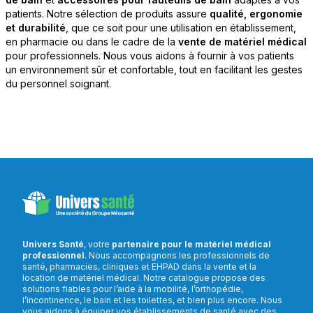
patients. Notre sélection de produits assure
qualité, ergonomie
et durabilité
, que ce soit pour une utilisation en établissement,
en pharmacie ou dans le cadre de la
vente de matériel médical
pour professionnels. Nous vous aidons à fournir à vos patients
un environnement sûr et confortable, tout en facilitant les gestes
du personnel soignant.
Univers Santé
, votre
partenaire pour le matériel médical
professionnel
. Nous accompagnons les professionnels de
santé, pharmacies, cliniques et EHPAD dans la vente et la
location de matériel médical. Notre catalogue propose des
solutions fiables pour l’aide à la mobilité, l’orthopédie,
l’incontinence, le bain et les toilettes, et bien plus encore. Nous
vous aidons à équiper vos établissements de santé avec des