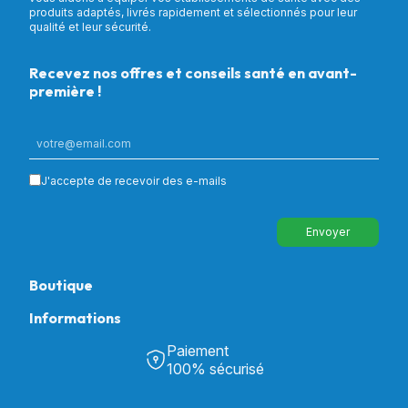
produits adaptés, livrés rapidement et sélectionnés pour leur
qualité et leur sécurité.
Recevez nos offres et conseils santé en avant-
première !
J'accepte de recevoir des e-mails
Envoyer
Boutique
Informations
Tous nos produits
Chambre & Salon
Paiement
Découvrir Univers Santé
Bain & Toilettes
100% sécurisé
Nos actualités
Confort & Bien-être
Contactez-nous
Assistance respiratoire