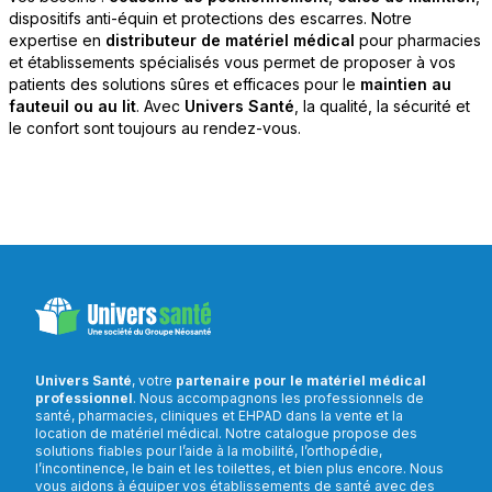
dispositifs anti-équin et protections des escarres. Notre
expertise en
distributeur de matériel médical
pour pharmacies
et établissements spécialisés vous permet de proposer à vos
patients des solutions sûres et efficaces pour le
maintien au
fauteuil ou au lit
. Avec
Univers Santé
, la qualité, la sécurité et
le confort sont toujours au rendez-vous.
Univers Santé
, votre
partenaire pour le matériel médical
professionnel
. Nous accompagnons les professionnels de
santé, pharmacies, cliniques et EHPAD dans la vente et la
location de matériel médical. Notre catalogue propose des
solutions fiables pour l’aide à la mobilité, l’orthopédie,
l’incontinence, le bain et les toilettes, et bien plus encore. Nous
vous aidons à équiper vos établissements de santé avec des