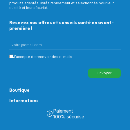
produits adaptés, livrés rapidement et sélectionnés pour leur
qualité et leur sécurité.
Recevez nos offres et conseils santé en avant-
première !
J'accepte de recevoir des e-mails
Envoyer
Boutique
Informations
Tous nos produits
Chambre & Salon
Paiement
Découvrir Univers Santé
Bain & Toilettes
100% sécurisé
Nos actualités
Confort & Bien-être
Contactez-nous
Assistance respiratoire