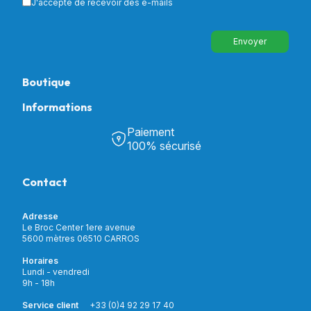
J'accepte de recevoir des e-mails
Envoyer
Boutique
Informations
Tous nos produits
Chambre & Salon
Paiement
Découvrir Univers Santé
Bain & Toilettes
100% sécurisé
Nos actualités
Confort & Bien-être
Contactez-nous
Assistance respiratoire
Contact
Notre catalogue
Puériculture
Nos marques
Orthopédie
Incontinence
Adresse
Mon compte
Soins & Diagnostic
Le Broc Center 1ere avenue
Livraison et paiement
5600 mètres 06510 CARROS
Aide à la mobilité
Service client
Horaires
Matériel de location
Lundi - vendredi
Nouveautés
9h - 18h
Meilleures ventes
Promotions
Service client
+33 (0)4 92 29 17 40