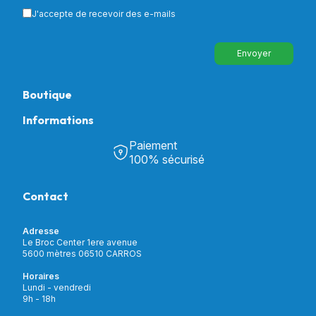
J'accepte de recevoir des e-mails
Envoyer
Boutique
Informations
Tous nos produits
Chambre & Salon
Paiement
Découvrir Univers Santé
Bain & Toilettes
100% sécurisé
Nos actualités
Confort & Bien-être
Contactez-nous
Assistance respiratoire
Contact
Notre catalogue
Puériculture
Nos marques
Orthopédie
Incontinence
Adresse
Mon compte
Soins & Diagnostic
Le Broc Center 1ere avenue
Livraison et paiement
5600 mètres 06510 CARROS
Aide à la mobilité
Service client
Horaires
Matériel de location
Lundi - vendredi
Nouveautés
9h - 18h
Meilleures ventes