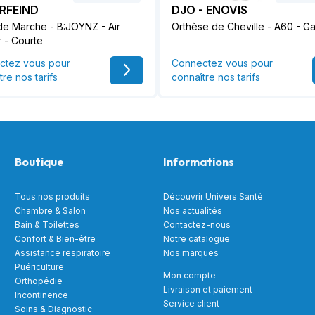
RFEIND
DJO - ENOVIS
de Marche - B:JOYNZ - Air
Orthèse de Cheville - A60 - G
 - Courte
ctez vous pour
Connectez vous pour
tre nos tarifs
connaître nos tarifs
Boutique
Informations
Tous nos produits
Découvrir Univers Santé
Chambre & Salon
Nos actualités
Bain & Toilettes
Contactez-nous
Confort & Bien-être
Notre catalogue
Assistance respiratoire
Nos marques
Puériculture
Mon compte
Orthopédie
Livraison et paiement
Incontinence
Service client
Soins & Diagnostic