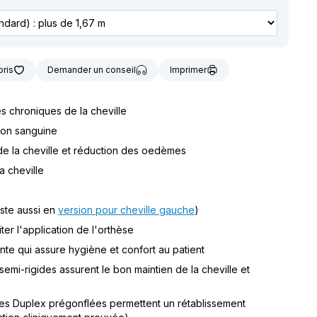
t notre matériel de
vice à la location
oris
Demander un conseil
Imprimer
tés chroniques de la cheville
tion sanguine
de la cheville et réduction des oedèmes
a cheville
iste aussi en
version pour cheville gauche
)
ter l'application de l'orthèse
nte qui assure hygiène et confort au patient
emi-rigides assurent le bon maintien de la cheville et
ues Duplex prégonflées permettent un rétablissement