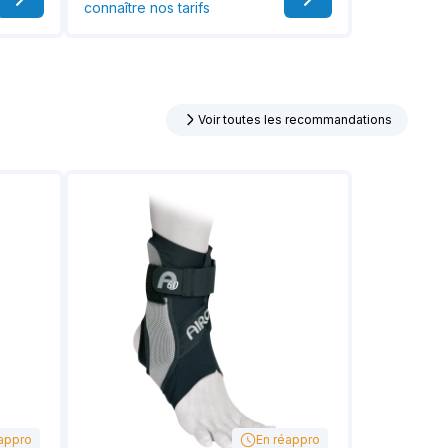
connaître nos tarifs
Voir toutes les recommandations
appro
En réappro