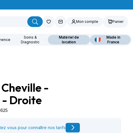
Mon compte
Panier
Soins &
Matériel de
Made in
inence
Diagnostic
location
France
Cheville -
ouvrez nos fauteuils
lants
 - Droite
5625
ez vous pour connaître nos tarifs