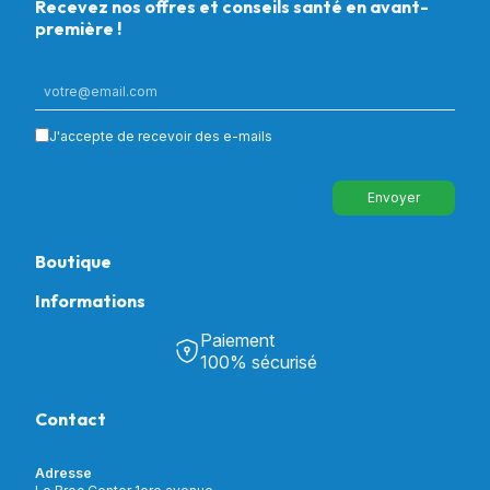
Recevez nos offres et conseils santé en avant-
première !
J'accepte de recevoir des e-mails
Envoyer
Boutique
Informations
Tous nos produits
Chambre & Salon
Paiement
Découvrir Univers Santé
Bain & Toilettes
100% sécurisé
Nos actualités
Confort & Bien-être
Contactez-nous
Assistance respiratoire
Contact
Notre catalogue
Puériculture
Nos marques
Orthopédie
Incontinence
Adresse
Mon compte