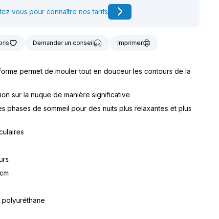
t notre matériel de
ez vous pour connaître nos tarifs
vice à la location
oris
Demander un conseil
Imprimer
orme permet de mouler tout en douceur les contours de la
ion sur la nuque de manière significative
des phases de sommeil pour des nuits plus relaxantes et plus
culaires
urs
 cm
 polyuréthane