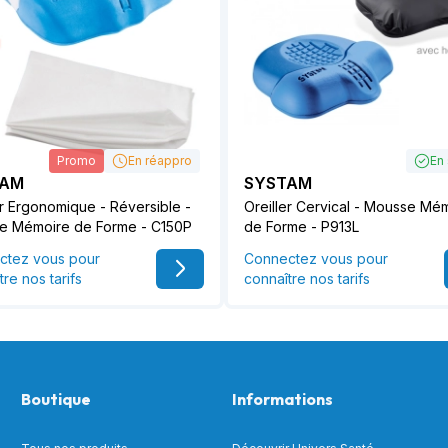
Promo
En réappro
En
TAM
SYSTAM
er Ergonomique - Réversible -
Oreiller Cervical - Mousse Mé
e Mémoire de Forme - C150P
de Forme - P913L
ctez vous pour
Connectez vous pour
tre nos tarifs
connaître nos tarifs
Boutique
Informations