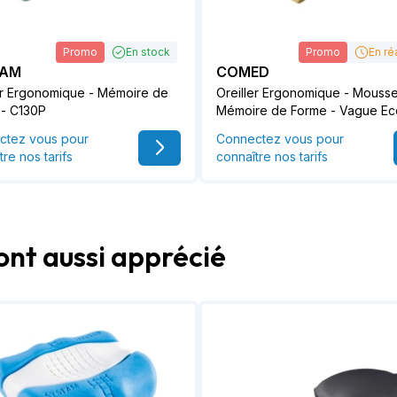
Promo
En stock
Promo
En ré
TAM
COMED
er Ergonomique - Mémoire de
Oreiller Ergonomique - Mouss
 - C130P
Mémoire de Forme - Vague Ec
ctez vous pour
Connectez vous pour
tre nos tarifs
connaître nos tarifs
ont aussi apprécié