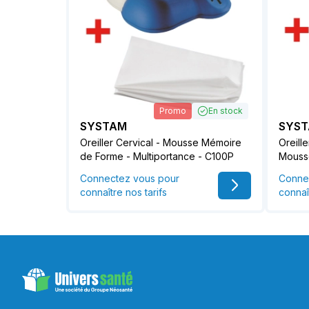
Promo
En stock
SYSTAM
SYS
Oreiller Cervical - Mousse Mémoire
Oreill
de Forme - Multiportance - C100P
Mouss
Connectez vous pour
Conne
connaître nos tarifs
connaî