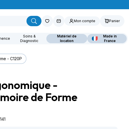
Mon compte
Panier
Soins &
Matériel de
Made in
inence
Diagnostic
location
France
rme - C120P
rgonomique -
ouvrez nos fauteuils
lants
moire de Forme
7141