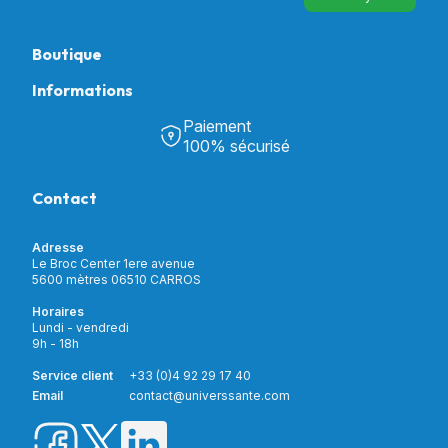
Boutique
Informations
Tous nos produits
Chambre & Salon
Paiement
Découvrir Univers Santé
Bain & Toilettes
100% sécurisé
Nos actualités
Confort & Bien-être
Contactez-nous
Assistance respiratoire
Contact
Notre catalogue
Puériculture
Nos marques
Orthopédie
Incontinence
Adresse
Mon compte
Soins & Diagnostic
Le Broc Center 1ere avenue
Livraison et paiement
5600 mètres 06510 CARROS
Aide à la mobilité
Service client
Horaires
Matériel de location
Lundi - vendredi
Nouveautés
9h - 18h
Meilleures ventes
Promotions
Service client
+33 (0)4 92 29 17 40
Prix barrés
Email
contact@universsante.com
Prix dégressifs