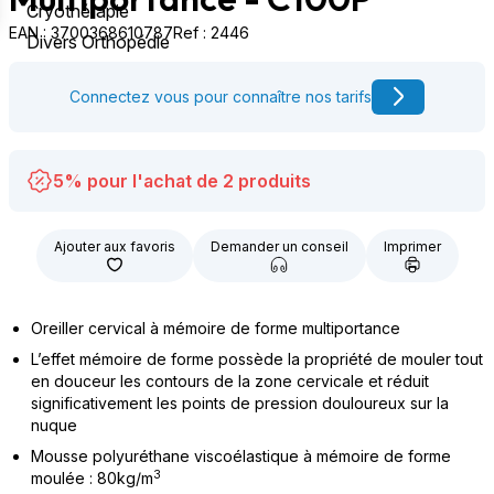
Cryothérapie
EAN : 3700368610787
Ref : 2446
Divers Orthopédie
Connectez vous pour connaître nos tarifs
5% pour l'achat de 2 produits
Ajouter aux favoris
Demander un conseil
Imprimer
Oreiller cervical à mémoire de forme multiportance
L’effet mémoire de forme possède la propriété de mouler tout
en douceur les contours de la zone cervicale et réduit
significativement les points de pression douloureux sur la
nuque
Mousse polyuréthane viscoélastique à mémoire de forme
3
moulée : 80kg/m