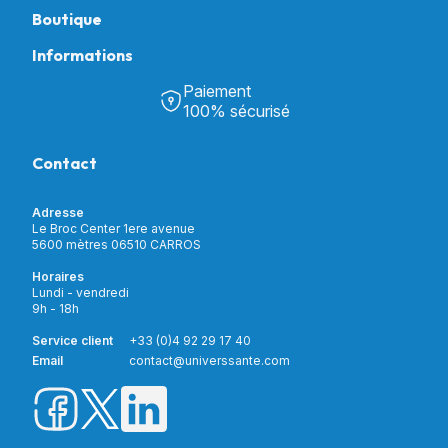
Boutique
Informations
Tous nos produits
Chambre & Salon
Paiement
Découvrir Univers Santé
Bain & Toilettes
100% sécurisé
Nos actualités
Confort & Bien-être
Contactez-nous
Assistance respiratoire
Contact
Notre catalogue
Puériculture
Nos marques
Orthopédie
Incontinence
Adresse
Mon compte
Soins & Diagnostic
Le Broc Center 1ere avenue
Livraison et paiement
5600 mètres 06510 CARROS
Aide à la mobilité
Service client
Horaires
Matériel de location
Lundi - vendredi
Nouveautés
9h - 18h
Meilleures ventes
Promotions
Service client
+33 (0)4 92 29 17 40
Prix barrés
Email
contact@universsante.com
Prix dégressifs