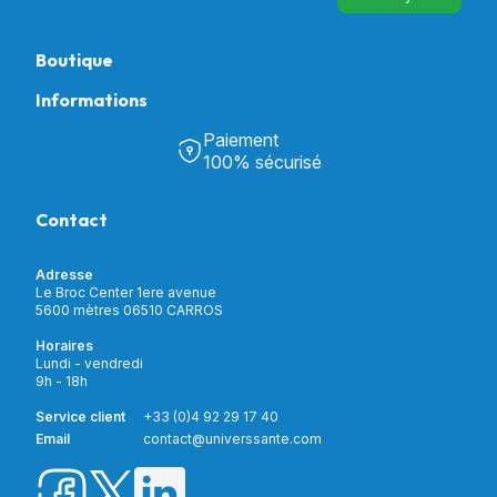
Boutique
Informations
Tous nos produits
Chambre & Salon
Paiement
Découvrir Univers Santé
Bain & Toilettes
100% sécurisé
Nos actualités
Confort & Bien-être
Contactez-nous
Assistance respiratoire
Contact
Notre catalogue
Puériculture
Nos marques
Orthopédie
Incontinence
Adresse
Mon compte
Soins & Diagnostic
Le Broc Center 1ere avenue
Livraison et paiement
5600 mètres 06510 CARROS
Aide à la mobilité
Service client
Horaires
Matériel de location
Lundi - vendredi
Nouveautés
9h - 18h
Meilleures ventes
Promotions
Service client
+33 (0)4 92 29 17 40
Prix barrés
Email
contact@universsante.com
Prix dégressifs