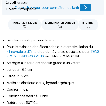
Cryothérapie
Connectez vous pour connaître nos tarifs
Divers Orthopédie
Ajouter aux favoris
Demander un conseil
Imprimer
Bandeau élastique pour la tête.
Pour le maintien des électrodes d'életcrostimulation du
kit névralgie d’Arnold
ou de névralgie occipitale pour
TENS
ECO 2
,
TENS ECO PLUS
ou TENS ECOMODYN.
Se règle à la taille de chacun grâce à un velcro.
Longeur : 64 cm
Largeur : 5 cm
Matière : élastique doux, hypoallergénique.
Couleur : noir.
Conditionnement : à l'unité.
Référence : 507104