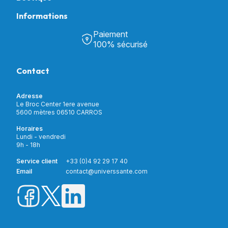
Informations
Tous nos produits
Chambre & Salon
Paiement
Découvrir Univers Santé
Bain & Toilettes
100% sécurisé
Nos actualités
Confort & Bien-être
Contactez-nous
Assistance respiratoire
Contact
Notre catalogue
Puériculture
Nos marques
Orthopédie
Incontinence
Adresse
Mon compte
Soins & Diagnostic
Le Broc Center 1ere avenue
Livraison et paiement
5600 mètres 06510 CARROS
Aide à la mobilité
Service client
Horaires
Matériel de location
Lundi - vendredi
Nouveautés
9h - 18h
Meilleures ventes
Promotions
Service client
+33 (0)4 92 29 17 40
Prix barrés
Email
contact@universsante.com
Prix dégressifs