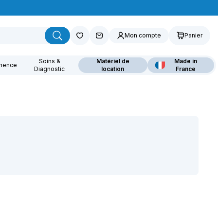
Mon compte
Panier
Soins &
Matériel de
Made in
inence
Diagnostic
location
France
ouvrez nos fauteuils
lants