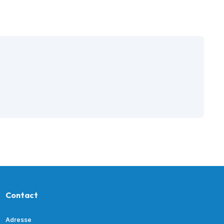
t notre matériel de
vice à la location
Contact
Adresse