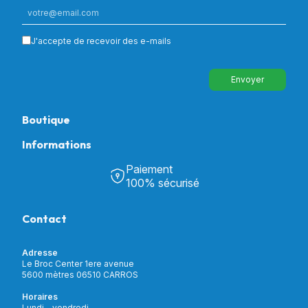
J'accepte de recevoir des e-mails
Envoyer
Boutique
Informations
Tous nos produits
Chambre & Salon
Paiement
Découvrir Univers Santé
Bain & Toilettes
100% sécurisé
Nos actualités
Confort & Bien-être
Contactez-nous
Assistance respiratoire
Contact
Notre catalogue
Puériculture
Nos marques
Orthopédie
Incontinence
Adresse
Mon compte
Soins & Diagnostic
Le Broc Center 1ere avenue
Livraison et paiement
5600 mètres 06510 CARROS
Aide à la mobilité
Service client
Horaires
Matériel de location
Lundi - vendredi