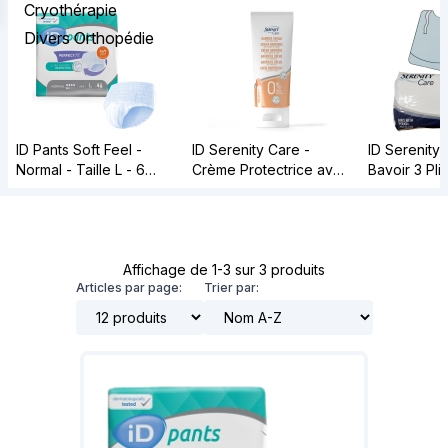
Cryothérapie
Divers Orthopédie
ID Pants Soft Feel -
ID Serenity Care -
ID Serenity 
Normal - Taille L - 6
Crème Protectrice avec
Bavoir 3 Pli
paquets de 14 - ONTEX
oxyde de zinc - 12 X
poche - 70 
100ML - ONTEX
paquets de 
ONTEX
Affichage de 1-3 sur 3 produits
Articles par page:
Trier par: