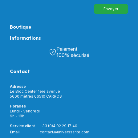
Envoyer
Boutique
Informations
Tous nos produits
Chambre & Salon
Paiement
Découvrir Univers Santé
Bain & Toilettes
100% sécurisé
Nos actualités
Confort & Bien-être
Contactez-nous
Assistance respiratoire
Contact
Notre catalogue
Puériculture
Nos marques
Orthopédie
Incontinence
Adresse
Mon compte
Soins & Diagnostic
Le Broc Center 1ere avenue
Livraison et paiement
5600 mètres 06510 CARROS
Aide à la mobilité
Service client
Horaires
Matériel de location
Lundi - vendredi
Nouveautés
9h - 18h
Meilleures ventes
Promotions
Service client
+33 (0)4 92 29 17 40
Prix barrés
Email
contact@universsante.com