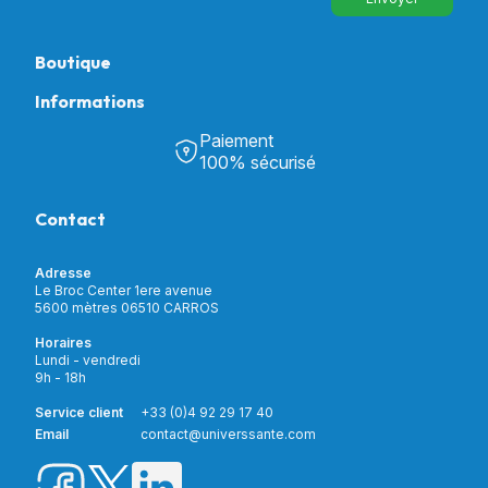
Boutique
Informations
Tous nos produits
Chambre & Salon
Paiement
Découvrir Univers Santé
Bain & Toilettes
100% sécurisé
Nos actualités
Confort & Bien-être
Contactez-nous
Assistance respiratoire
Contact
Notre catalogue
Puériculture
Nos marques
Orthopédie
Incontinence
Adresse
Mon compte
Soins & Diagnostic
Le Broc Center 1ere avenue
Livraison et paiement
5600 mètres 06510 CARROS
Aide à la mobilité
Service client
Horaires
Matériel de location
Lundi - vendredi
Nouveautés
9h - 18h
Meilleures ventes
Promotions
Service client
+33 (0)4 92 29 17 40
Prix barrés
Email
contact@universsante.com
Prix dégressifs