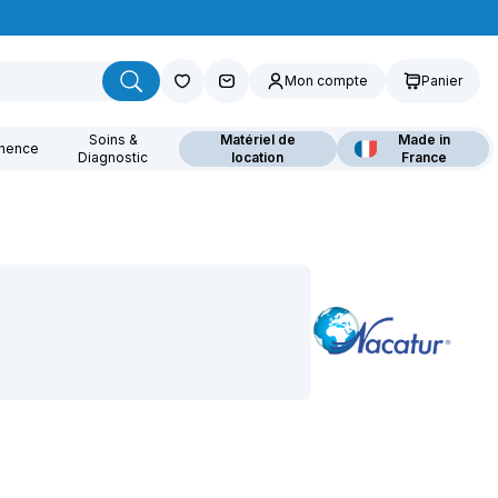
Mon compte
Panier
Soins &
Matériel de
Made in
inence
Diagnostic
location
France
ouvrez nos fauteuils
lants