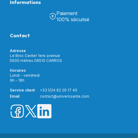
Informations
Tous nos produits
Chambre & Salon
Paiement
Découvrir Univers Santé
Bain & Toilettes
100% sécurisé
Nos actualités
Confort & Bien-être
Contactez-nous
Assistance respiratoire
Contact
Notre catalogue
Puériculture
Nos marques
Orthopédie
Incontinence
Adresse
Mon compte
Soins & Diagnostic
Le Broc Center 1ere avenue
Livraison et paiement
5600 mètres 06510 CARROS
Aide à la mobilité
Service client
Horaires
Matériel de location
Lundi - vendredi
Nouveautés
9h - 18h
Meilleures ventes
Promotions
Service client
+33 (0)4 92 29 17 40
Prix barrés
Email
contact@universsante.com
Prix dégressifs