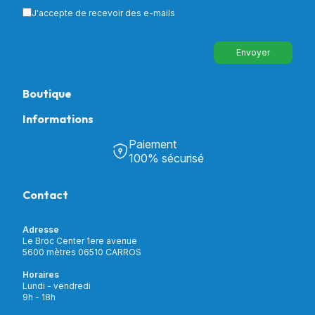
J'accepte de recevoir des e-mails
Envoyer
Boutique
Informations
Tous nos produits
Chambre & Salon
Paiement
Découvrir Univers Santé
Bain & Toilettes
100% sécurisé
Nos actualités
Confort & Bien-être
Contactez-nous
Assistance respiratoire
Contact
Notre catalogue
Puériculture
Nos marques
Orthopédie
Incontinence
Adresse
Mon compte
Soins & Diagnostic
Le Broc Center 1ere avenue
Livraison et paiement
5600 mètres 06510 CARROS
Aide à la mobilité
Service client
Horaires
Matériel de location
Lundi - vendredi
Nouveautés
9h - 18h
Meilleures ventes