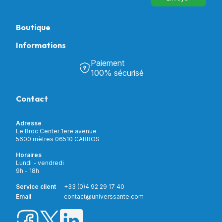
Boutique
Informations
Tous nos produits
Chambre & Salon
Paiement
Découvrir Univers Santé
Bain & Toilettes
100% sécurisé
Nos actualités
Confort & Bien-être
Contactez-nous
Assistance respiratoire
Contact
Notre catalogue
Puériculture
Nos marques
Orthopédie
Incontinence
Adresse
Mon compte
Soins & Diagnostic
Le Broc Center 1ere avenue
Livraison et paiement
5600 mètres 06510 CARROS
Aide à la mobilité
Service client
Horaires
Matériel de location
Lundi - vendredi
Nouveautés
9h - 18h
Meilleures ventes
Promotions
Service client
+33 (0)4 92 29 17 40
Prix barrés
Email
contact@universsante.com
Prix dégressifs