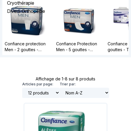
Cryothérapie
Divers Orthopédie
Confiance protection
Confiance Protection
Confiance El
Men - 2 gouttes -
Men - 5 gouttes -
gouttes - Tai
Paquet de 14
Paquet de 14
Paquet de 
Affichage de 1-8 sur 8 produits
Articles par page:
Trier par: